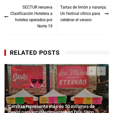
Navegación
SECTUR renueva
Tartas de limón y naranja:
de
Clasificación Hotelera a
Un festival cítrico para
entradas
hoteles operados por
celebrar el verano
Norte 19
RELATED POSTS
‹
›
Cerveza representa más de 50 millones de
pesos para establecimientos en DiDi Shop