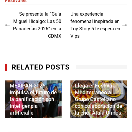
Festivales
Navegación
Se presenta la “Guía
Una experiencia
de
Miguel Hidalgo: Las 50
fenomenal inspirada en
entradas
Panaderías 2026” en la
Toy Story 5 te espera en
CDMX
Vips
RELATED POSTS
MEXIPAN 2026
Llega el Festival
‹
›
impulsa el futuro de
Mediterráneo a
la panificación con
Grupo Castellano
inteligencia
con colaboracion de
artificial e
la chef Atala Olmos
innovación
y Guy Santoro
JULIO 12, 2026
JULIO 8, 2026