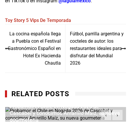
en TikTok o en instagram
@lagulamexico
.
Toy Story 5
Vips
De Temporada
Navegación
La cocina española llega
Fútbol, parrilla argentina y
de
a Puebla con el Festival
cocteles de autor: los
entradas
Gastronómico Español en
restaurantes ideales para
Hotel Ex Hacienda
disfrutar del Mundial
Chautla
2026
RELATED POSTS
Probamos el Chile en Nogada 2026 de
Cascabel y conocimos Amarillo Maíz, su nueva
‹
›
gourmetería
JULIO 21, 2026