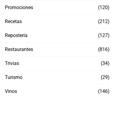
Promociones
(120)
Recetas
(212)
Repostería
(127)
Shake Shack ofrece 20% de descuento en
SUBFE
órdenes grandes para disfrutar el Super
cele
Restaurantes
(816)
Bowl
AGOS
FEBRERO 4, 2026
Trivias
(34)
Turismo
(29)
Vinos
(146)