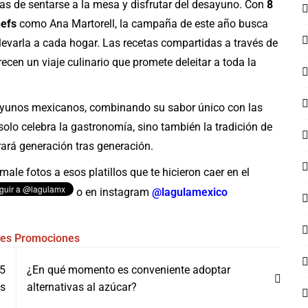
nas de sentarse a la mesa y disfrutar del desayuno. Con
8
hefs
como Ana Martorell, la campaña de este año busca
levarla a cada hogar. Las recetas compartidas a través de
ecen un viaje culinario que promete deleitar a toda la
sayunos mexicanos, combinando su sabor único con las
olo celebra la gastronomía, sino también la tradición de
urará generación tras generación.
ale fotos a esos platillos que te hicieron caer en el
o en instagram
@lagulamexico
les
Promociones
35
¿En qué momento es conveniente adoptar
ís
alternativas al azúcar?