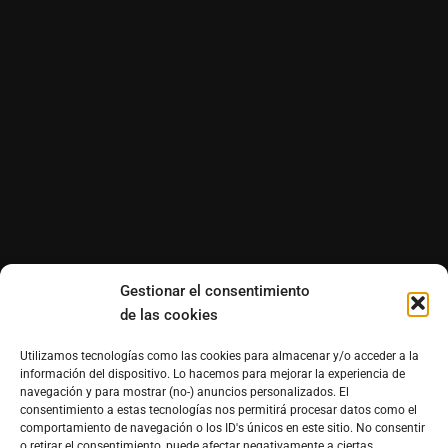
Gestionar el consentimiento
de las cookies
Utilizamos tecnologías como las cookies para almacenar y/o acceder a la
información del dispositivo. Lo hacemos para mejorar la experiencia de
navegación y para mostrar (no-) anuncios personalizados. El
consentimiento a estas tecnologías nos permitirá procesar datos como el
comportamiento de navegación o los ID's únicos en este sitio. No consentir
o retirar el consentimiento, puede afectar negativamente a ciertas