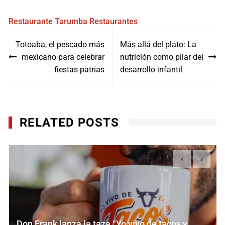
Restaurante Tarumba
Restaurantes
Navegación
Totoaba, el pescado más
Más allá del plato: La
de
mexicano para celebrar
nutrición como pilar del
entradas
fiestas patrias
desarrollo infantil
RELATED POSTS
‹
›
Don Frank lanza la taza “Yo vivo de tacos y