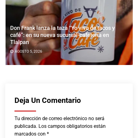
Don Frank lanza la taza “Yo vivo de tacos y
café”: en su nueva sucursal-cafetería en
Tlalpan
AGOSTO 5, 2026
Deja Un Comentario
Tu dirección de correo electrónico no será
publicada.
Los campos obligatorios están
marcados con
*