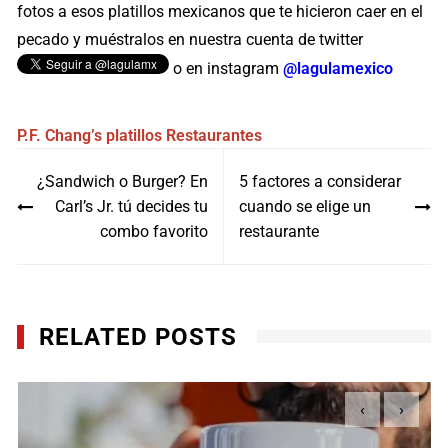
fotos a esos platillos mexicanos que te hicieron caer en el
pecado y muéstralos en nuestra cuenta de twitter
o en instagram
@lagulamexico
P.F. Chang’s
platillos
Restaurantes
Navegación
¿Sandwich o Burger? En
5 factores a considerar
de
Carl’s Jr. tú decides tu
cuando se elige un
entradas
combo favorito
restaurante
RELATED POSTS
‹
›