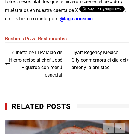
fotos a esos platillos que te hicieron caer en el pecado y
muéstralos en nuestra cuenta de X
,
en TikTok o en instagram
@lagulamexico
.
Boston´s Pizza
Restaurantes
Navegación
Zubieta de El Palacio de
Hyatt Regency Mexico
de
Hierro recibe al chef José
City conmemora el día del
entradas
Figueroa con menú
amor y la amistad
especial
RELATED POSTS
‹
›