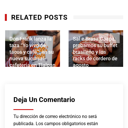
RELATED POSTS
‹
›
Sal e Brasa Coapa:
Inicia la temporada
probamos su buffet
2026 del Chile en
brasileño y los
Nogada en Don
racks de cordero de
Lázaro, El Viajero
n
agosto
AGOSTO 3, 2026
AGOSTO 5, 2026
Deja Un Comentario
Tu dirección de correo electrónico no será
publicada.
Los campos obligatorios están