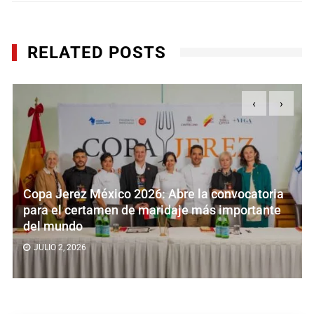
RELATED POSTS
‹
›
rez México 2026: Abre la convocatoria
Mitos y 
 certamen de maridaje más importante
aficiona
ndo
JUNIO 13,
 2026