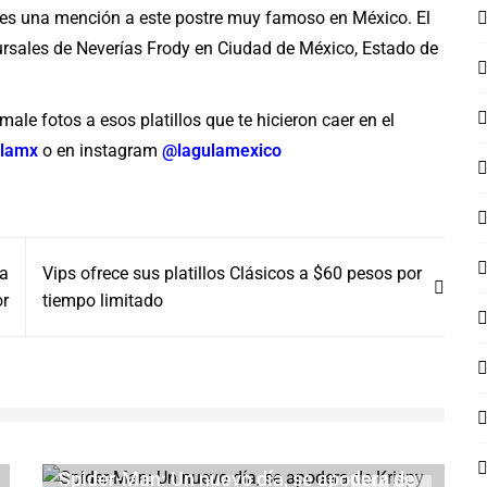
l es una mención a este postre muy famoso en México. El
rsales de Neverías Frody en Ciudad de México, Estado de
ale fotos a esos platillos que te hicieron caer en el
lamx
o en instagram
@lagulamexico
La
Vips ofrece sus platillos Clásicos a $60 pesos por
or
tiempo limitado
Spider-Man: Un nuevo día, se apodera de