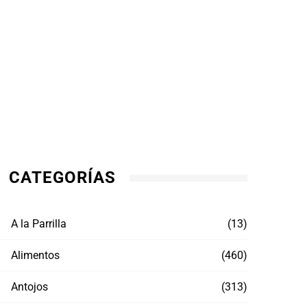
CATEGORÍAS
A la Parrilla
(13)
Alimentos
(460)
Antojos
(313)