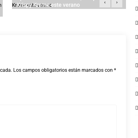
‹
›
Krispy Kreme este verano
JULIO 21, 2026
icada.
Los campos obligatorios están marcados con
*