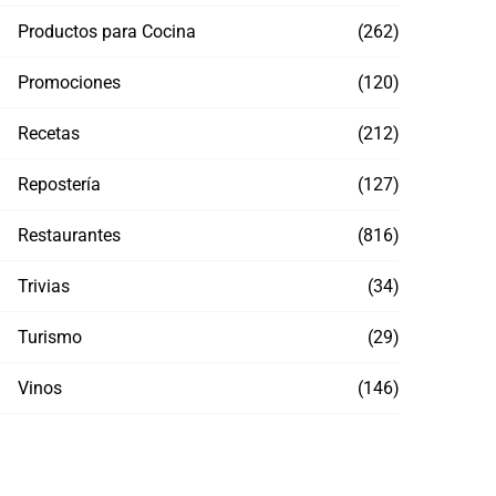
¡Últimas semanas para disfrutar del
El he
combo más refrescante: bebidas frozen
tend
Productos para Cocina
(262)
con Tajín en Krispy Kreme!
nues
Promociones
(120)
JULIO 16, 2026
JULI
Recetas
(212)
Repostería
(127)
Restaurantes
(816)
Trivias
(34)
Turismo
(29)
Vinos
(146)