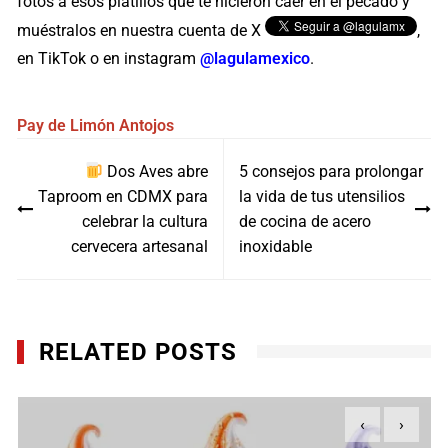
fotos a esos platillos que te hicieron caer en el pecado y
muéstralos en nuestra cuenta de X
,
en TikTok o en instagram
@lagulamexico
.
Pay de Limón
Antojos
Navegación
Dos Aves abre
5 consejos para prolongar
de
Taproom en CDMX para
la vida de tus utensilios
entradas
celebrar la cultura
de cocina de acero
cervecera artesanal
inoxidable
RELATED POSTS
‹
›