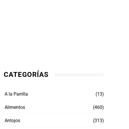
CATEGORÍAS
A la Parrilla
(13)
Alimentos
(460)
Antojos
(313)