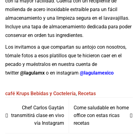
con la mayor facilidad. Cuenta con un recipiente de
molienda de acero inoxidable extraíble para un fácil
almacenamiento y una limpieza segura en el lavavajillas.
Incluye una tapa de almacenamiento dedicada para poder
conservar en orden tus ingredientes.
Los invitamos a que compartan su antojo con nosotros,
tómale fotos a esos platillos que te hicieron caer en el
pecado y muéstralos en nuestra cuenta de
twitter
@lagulamx
o en instagram
@lagulamexico
café
Krups
Bebidas y Coctelería
,
Recetas
Navegación
Chef Carlos Gaytán
Come saludable en home
de
transmitirá clase en vivo
office con estas ricas
entradas
vía Instagram
recetas