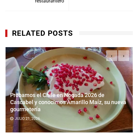
restaurantero
RELATED POSTS
‹
›
Angelopolitano celebra 14 años de Chiles
 nueva
Nogada en su nueva ubicación en la colon
Roma
JULIO 15, 2026