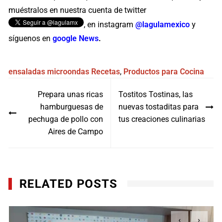
muéstralos en nuestra cuenta de twitter
, en instagram
@lagulamexico
y
síguenos en
google News
.
ensaladas
microondas
Recetas
,
Productos para Cocina
Navegación
Prepara unas ricas
Tostitos Tostinas, las
de
hamburguesas de
nuevas tostaditas para
entradas
pechuga de pollo con
tus creaciones culinarias
Aires de Campo
RELATED POSTS
‹
›