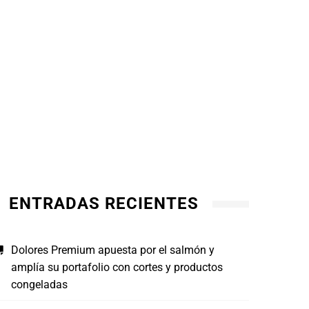
El la
Amand: El arte del pan y el encanto de la
su p
ENTRADAS RECIENTES
cocina ligera por el chef Axel Vázquez
choco
JULIO 13, 2026
JULI
Dolores Premium apuesta por el salmón y
amplía su portafolio con cortes y productos
congeladas