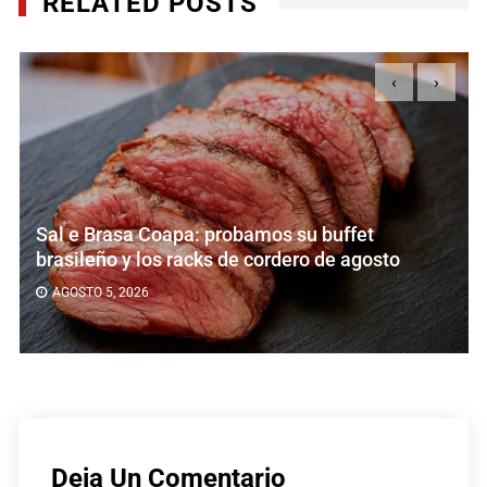
RELATED POSTS
‹
›
Sal e Brasa Coapa: probamos su buffet
brasileño y los racks de cordero de agosto
AGOSTO 5, 2026
Deja Un Comentario