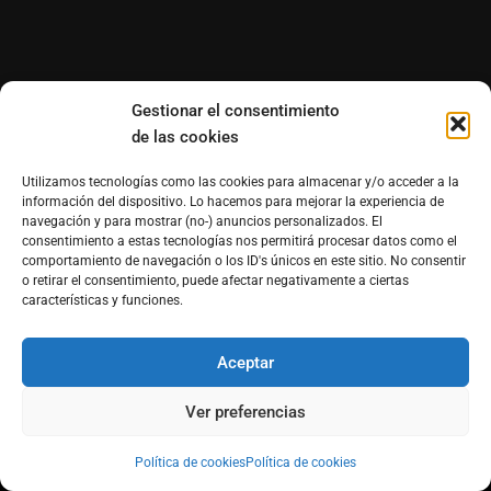
Gestionar el consentimiento
de las cookies
Utilizamos tecnologías como las cookies para almacenar y/o acceder a la
información del dispositivo. Lo hacemos para mejorar la experiencia de
navegación y para mostrar (no-) anuncios personalizados. El
consentimiento a estas tecnologías nos permitirá procesar datos como el
comportamiento de navegación o los ID's únicos en este sitio. No consentir
o retirar el consentimiento, puede afectar negativamente a ciertas
características y funciones.
Aceptar
®Derechos reservados de Morfosmedia Comunicaciones
prohibida la reproducción total o parcial WordPress
Ver preferencias
Theme : By
Morfosmedia
Política de cookies
Política de cookies
Política de cookies (UE)