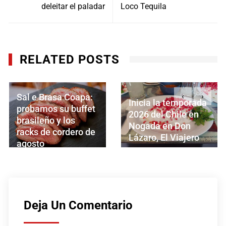
entradas
deleitar el paladar
Loco Tequila
RELATED POSTS
‹
›
Brasa Coapa:
Inicia la temporada
Croasán
os su buffet
2026 del Chile en
oferta c
ño y los
Nogada en Don
incorpo
e cordero de
Lázaro, El Viajero
carta d
AGOSTO 3, 2026
AGOSTO 
 5, 2026
Deja Un Comentario