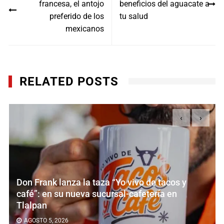
francesa, el antojo
beneficios del aguacate a
entradas
preferido de los
tu salud
mexicanos
RELATED POSTS
‹
›
Don Frank lanza la taza “Yo vivo de tacos y
café”: en su nueva sucursal-cafetería en
Tlalpan
AGOSTO 5, 2026