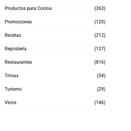
Productos para Cocina
(263)
Promociones
(120)
Recetas
(212)
Repostería
(127)
Restaurantes
(816)
Trivias
(34)
Turismo
(29)
Los helados más trendy del momento,
San R
Vinos
(146)
llegan a Samara Satélite
en S
ABRIL 29, 2026
MARZ