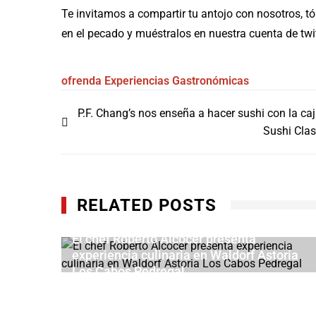
Te invitamos a compartir tu antojo con nosotros, tó
en el pecado y muéstralos en nuestra cuenta de twi
ofrenda
Experiencias Gastronómicas
Navegación
P.F. Chang’s nos enseña a hacer sushi con la ca
de
Sushi Cla
entradas
RELATED POSTS
El chef Roberto Alcocer presenta
 a La
experiencia culinaria en Waldorf Astoria
leno
Los Cabos Pedregal
JUNIO 29, 2026