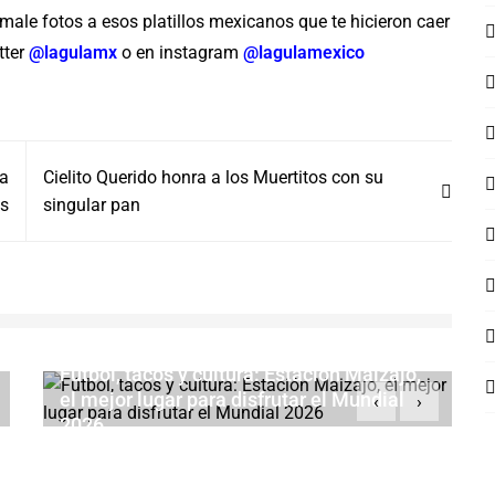
male fotos a esos platillos mexicanos que te hicieron caer
tter
@lagulamx
o en instagram
@lagulamexico
ja
Cielito Querido honra a los Muertitos con su
ss
singular pan
Fútbol, tacos y cultura: Estación Maizajo,
el mejor lugar para disfrutar el Mundial
‹
›
2026
MAYO 15, 2026