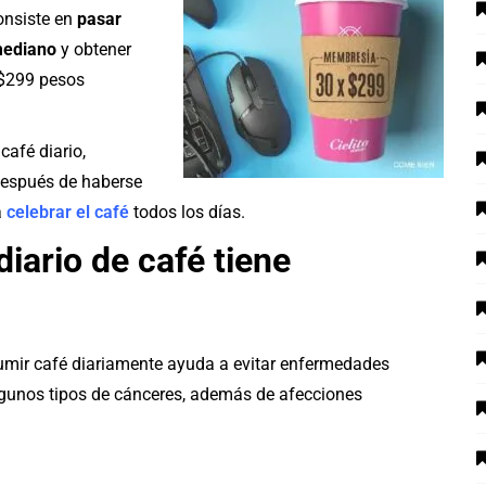
onsiste en
pasar
mediano
y obtener
 $299 pesos
afé diario,
 después de haberse
a
celebrar el café
todos los días.
iario de café tiene
mir café diariamente ayuda a evitar enfermedades
algunos tipos de cánceres, además de afecciones