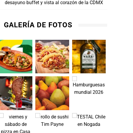
desayuno buffet y vista al corazón de la CDMX
Shake Shack ofrece 20% de descuento en
SUBFE
GALERÍA DE FOTOS
órdenes grandes para disfrutar el Super
cele
Bowl
AGOS
FEBRERO 4, 2026