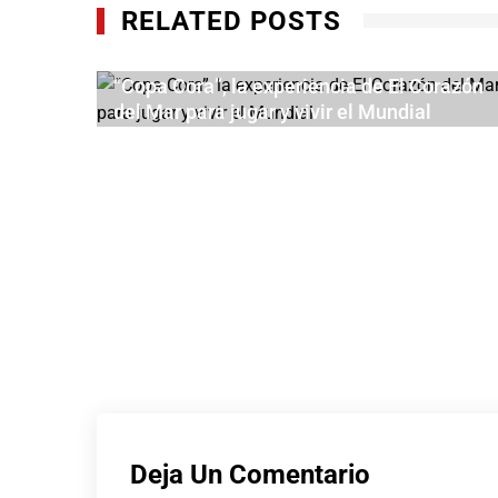
RELATED POSTS
“Copa Cora”, la experiencia de El Corazón
del Mar para jugar y vivir el Mundial
JUNIO 10, 2026
a
Deja Un Comentario