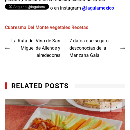
o en instagram
@lagulamexico
Cuaresma
Del Monte
vegetales
Recetas
Navegación
La Ruta del Vino de San
7 datos que seguro
de
Miguel de Allende y
desconocías de la
entradas
alrededores
Manzana Gala
RELATED POSTS
‹
›