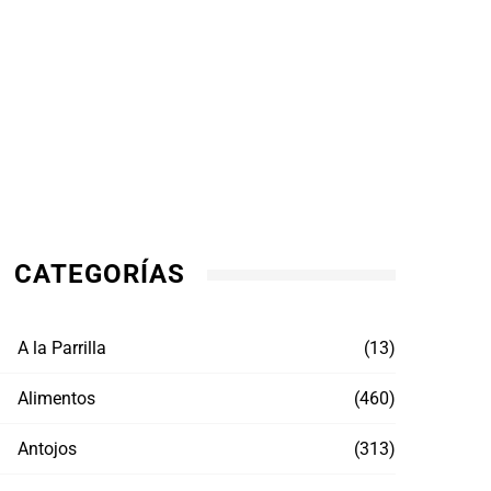
CATEGORÍAS
A la Parrilla
(13)
Alimentos
(460)
Antojos
(313)