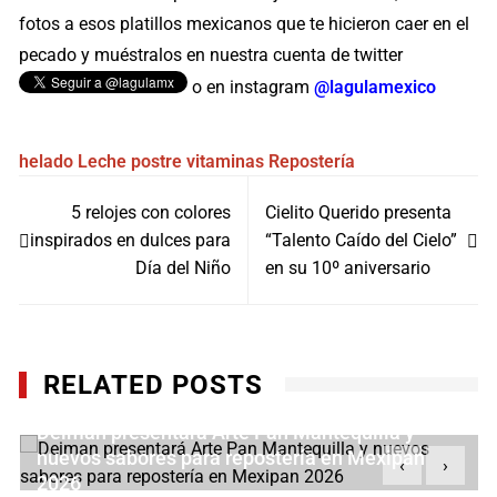
fotos a esos platillos mexicanos que te hicieron caer en el
pecado y muéstralos en nuestra cuenta de twitter
o en instagram
@lagulamexico
helado
Leche
postre
vitaminas
Repostería
Navegación
5 relojes con colores
Cielito Querido presenta
de
inspirados en dulces para
“Talento Caído del Cielo”
entradas
Día del Niño
en su 10º aniversario
RELATED POSTS
Deiman presentará Arte Pan Mantequilla y
nuevos sabores para repostería en Mexipan
‹
›
2026