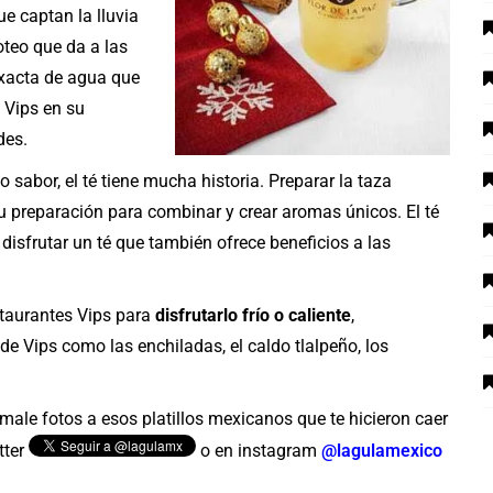
e captan la lluvia
oteo que da a las
exacta de agua que
 Vips en su
des.
 sabor, el té tiene mucha historia. Preparar la taza
 su preparación para combinar y crear aromas únicos. El té
 disfrutar un té que también ofrece beneficios a las
estaurantes Vips para
disfrutarlo frío o caliente
,
e Vips como las enchiladas, el caldo tlalpeño, los
male fotos a esos platillos mexicanos que te hicieron caer
tter
o en instagram
@lagulamexico