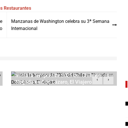
ps
Restaurantes
de
Manzanas de Washington celebra su 3ª Semana
o
Internacional
Inicia la temporada 2026 del Chile en
‹
›
Nogada en Don Lázaro, El Viajero
AGOSTO 3, 2026