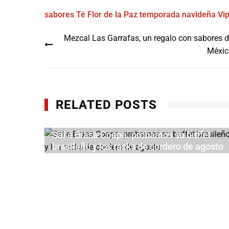
sabores
Té Flor de la Paz
temporada navideña
Vi
Navegación
Mezcal Las Garrafas, un regalo con sabores 
de
Méxic
entradas
RELATED POSTS
Sal e Brasa Coapa: probamos su buffet
brasileño y los racks de cordero de agosto
AGOSTO 5, 2026
acos y
 en