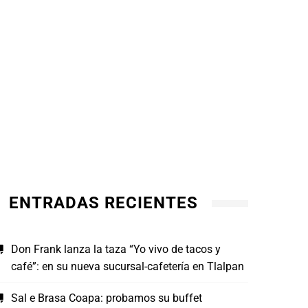
Croasán amplía su oferta con la
Alexi
incorporación de carta de comidas
ENTRADAS RECIENTES
Canti
de sa
AGOSTO 1, 2026
JULI
Don Frank lanza la taza “Yo vivo de tacos y
café”: en su nueva sucursal-cafetería en Tlalpan
Sal e Brasa Coapa: probamos su buffet