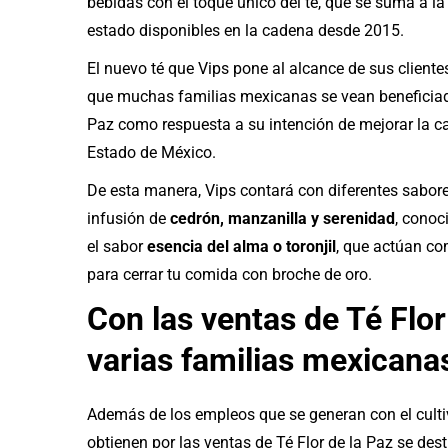
bebidas con el toque único del té, que se suma a 
estado disponibles en la cadena desde 2015.
El nuevo té que Vips pone al alcance de sus cliente
que muchas familias mexicanas se vean beneficiada
Paz como respuesta a su intención de mejorar la ca
Estado de México.
De esta manera, Vips contará con diferentes sabores
infusión de
cedrón, manzanilla y serenidad
, conoc
el sabor
esencia del alma o toronjil
, que actúan co
para cerrar tu comida con broche de oro.
Con las ventas de Té Flor
varias familias mexicanas
Además de los empleos que se generan con el cultiv
obtienen por las ventas de Té Flor de la Paz se dest